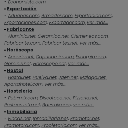
-
Economista.com
Exportación
-
Aduanas.com,
Armador.com,
Exportacion.com,
Exportaciones.com,
Exportador.com,
ver más...
Fabricante
-
Aluminio.net,
Ceramica.net,
Chimeneas.com,
Fabricante.com,
Fabricantes.net,
ver más...
Horóscopo
-
Acuario.net,
Capricornio.com,
Escorpio.com,
Geminis.net,
Horoscopo.net,
ver más...
Hostal
-
Hostal.net,
Huelva.net,
Jaen.net,
Malaga.net,
Apartahotel.com,
ver más...
Hostelería
-
Pub-mix.com,
Discoteca.net,
Pizzeria.net,
Restaurante.net,
Bar-mix.com,
ver más...
Inmobiliaria
-
Fincas.net,
Inmobiliaria.net,
Promotor.net,
Promotora.com,
Propietario.com
ver más...