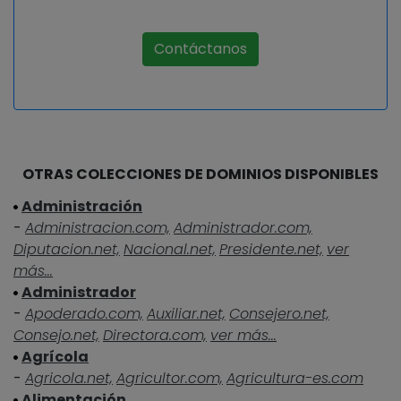
Contáctanos
OTRAS COLECCIONES DE DOMINIOS DISPONIBLES
Administración
-
Administracion.com,
Administrador.com,
Diputacion.net,
Nacional.net,
Presidente.net,
ver
más...
Administrador
-
Apoderado.com,
Auxiliar.net,
Consejero.net,
Consejo.net,
Directora.com,
ver más...
Agrícola
-
Agricola.net,
Agricultor.com,
Agricultura-es.com
Alimentación