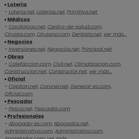
Lotería
-
Loteria.net,
Loterias.net,
Primitiva.net
Médicos
-
Cardiologo.net,
Centro-de-salud.com,
Cirugia.com,
Cirujano.com,
Dentista.net,
ver más...
Negocios
-
Inversiones.net,
Negocios.net,
Principal.net
Obras
-
Calefaccion.com,
Civil.net,
Climatizacion.com,
Construccion.net,
Constructor.net,
ver más...
Oficial
-
Capitan.net,
Coronel.net,
General-es.com,
Oficial.com
Pescador
-
Pesca.net,
Pescador.com
Profesionales
-
Abogado-es.com,
Abogados.net,
Administrativa.com,
Administrativo.com,
Aparejador.com,
ver más...